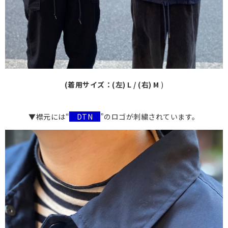
(着用サイズ：(左)
L / (右)
M
)
▼襟元には“
DTN
”のロゴが刺繍されています。