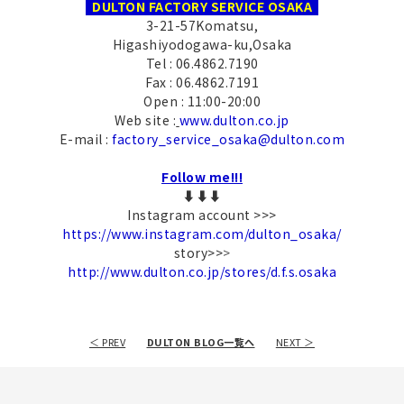
DULTON FACTORY SERVICE OSAKA
3-21-57Komatsu,
Higashiyodogawa-ku,Osaka
Tel : 06.4862.7190
Fax : 06.4862.7191
Open : 11:00-20:00
Web site :
www.dulton.co.jp
E-mail :
factory_service_osaka@dulton.com
Follow me!!!
⬇︎⬇︎⬇︎
Instagram account >>>
https://www.instagram.com/dulton_osaka/
story>>
>
http://www.dulton.co.jp/stores/d.f.s.osaka
＜ PREV
DULTON BLOG一覧へ
NEXT ＞