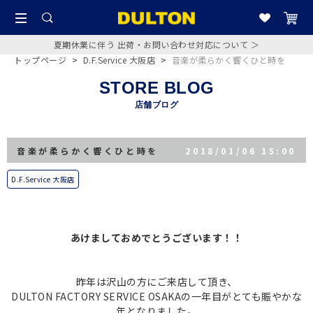
夏期休業に伴う 出荷・お問い合わせ対応について ＞
トップページ
>
D.F.Service 大阪店
>
音楽が柔らかく響くひと時を
STORE BLOG
店舗ブログ
音楽が柔らかく響くひと時を
2018/01/06 15:00
D.F.Service 大阪店
あけましておめでとうございます！！
昨年は沢山の方にご来店して頂き、
DULTON FACTORY SERVICE OSAKAの一年目がとても賑やかな
年となりました。