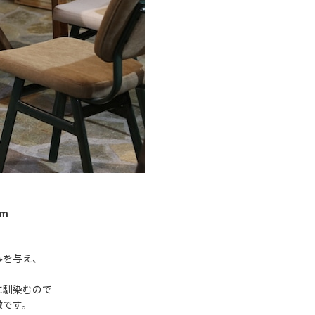
mm
みを与え、
。
に馴染むので
徴です。