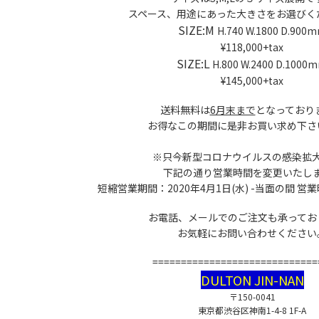
スペース、用途にあった大きさをお選びく
SIZE:M
H.740 W.1800 D.900
¥118,000+tax
SIZE:L
H.800 W.2400 D.1000
¥145,000+tax
送料無料は
6月末まで
となっており
お得なこの期間に是非お買い求め下さ
※只今新型コロナウイルスの感染拡
下記の通り営業時間を変更いたし
短縮営業期間：2020年4月1日(水) -当面の間 営業時間
お電話、メールでのご注文も承ってお
お気軽にお問い合わせください
=============================
DULTON JIN-NAN
〒150-0041
東京都渋谷区神南1-4-8 1F-A