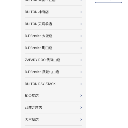
DULTON 神南店
DULTON 天満橋店
D.F.Service 大阪店
D.F.Service 町田店
ZAPADY-DOO 代官山店
D.F.Service 武蔵村山店
DULTON DAY STACK
柏の葉店
武庫之荘店
名古屋店