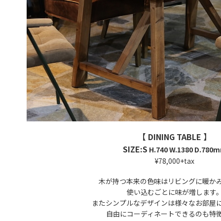
【 DINING TABLE 】
SIZE:S
H.740 W.1380 D.780
¥78,000+tax
木が持つ本来の色味はリビングに暖か
使い込むごとに味が増します
またシンプルなデザインは様々なお部屋
自由にコーディネート
できるのも
特