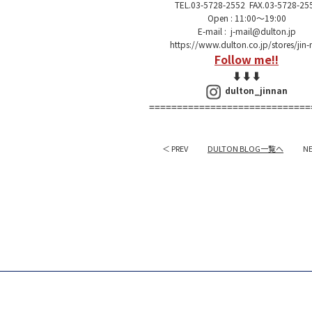
TEL.03-5728-2552 FAX.03-5728-25
Open : 11:00～19:00
E-mail :
j-mail@dulton.jp
https://www.dulton.co.jp/stores/jin-
Follow me!!
⬇︎⬇︎⬇︎
dulton_jinnan
=============================
＜ PREV
DULTON BLOG一覧へ
N