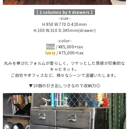
【 2 columns by 5 drawers 】
-size-
H.950 W.770 D.420mm
H.100 W.310 D.345mm(drawer)
-color-
Raw
/ ¥85,000+tax
Ivory
/ ¥75,000+tax
丸みを帯びたフォルムが愛らしく、ツヤッとした質感が印象的な
キャビネット。
ご自宅やオフィスなど、様々なシーンで活躍いたします。
▼10個の引き出しつきなので収納力◎