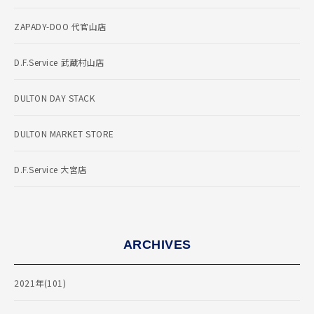
ZAPADY-DOO 代官山店
D.F.Service 武蔵村山店
DULTON DAY STACK
DULTON MARKET STORE
D.F.Service 大宮店
ARCHIVES
2021年(101)