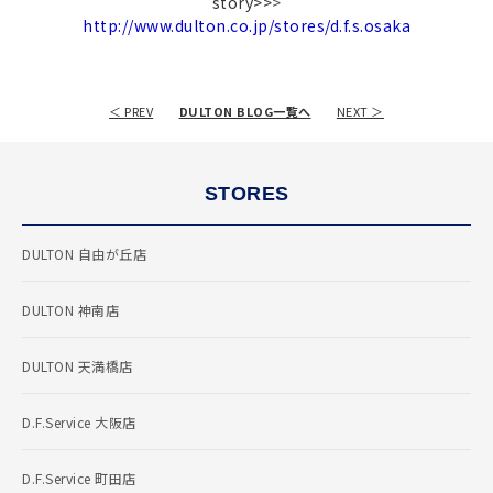
story>>
>
http://www.dulton.co.jp/stores/d.f.s.osaka
＜ PREV
DULTON BLOG一覧へ
NEXT ＞
STORES
DULTON 自由が丘店
DULTON 神南店
DULTON 天満橋店
D.F.Service 大阪店
D.F.Service 町田店