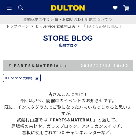
夏期休業に伴う 出荷・お問い合わせ対応について ＞
トップページ
>
D.F.Service 武蔵村山店
>
『 PARTS&MATERIAL 』
STORE BLOG
店舗ブログ
『 PARTS&MATERIAL 』
2019/12/15 10:52
D.F.Service 武蔵村山店
皆さんこんにちは！
今回は只今、開催中のイベントのお知らせです。
既に、インスタグラムでご覧になった方もいらっしゃると思いま
すが、
武蔵村山店では
『 PARTS&MATERIAL 』
と題して、
足場板の古材や、ガラスブロック、アメリカンスイッチ、
看板に使用されていたチャンネルレターなど、