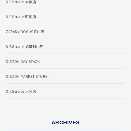
D.F.Service 大阪店
D.F.Service 町田店
ZAPADY-DOO 代官山店
D.F.Service 武蔵村山店
DULTON DAY STACK
DULTON MARKET STORE
D.F.Service 大宮店
ARCHIVES