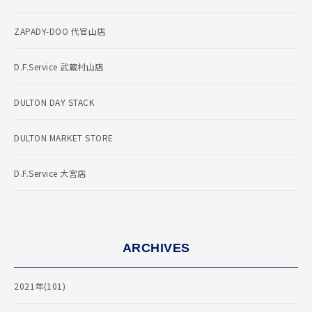
ZAPADY-DOO 代官山店
D.F.Service 武蔵村山店
DULTON DAY STACK
DULTON MARKET STORE
D.F.Service 大宮店
ARCHIVES
2021年(101)