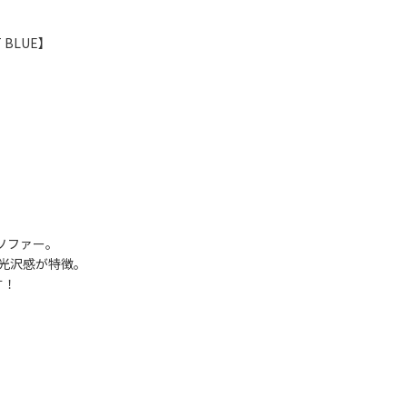
T BLUE】
ソファー。
光沢感が特徴。
す！