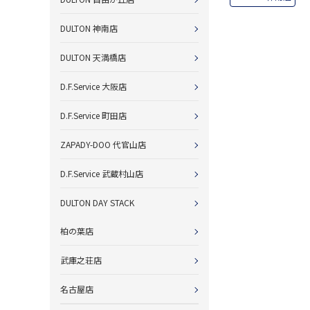
DULTON 神南店
DULTON 天満橋店
D.F.Service 大阪店
D.F.Service 町田店
ZAPADY-DOO 代官山店
D.F.Service 武蔵村山店
DULTON DAY STACK
柏の葉店
武庫之荘店
名古屋店