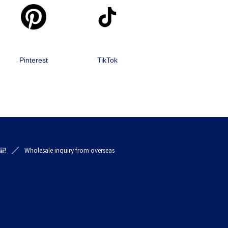
Pinterest
TikTok
記
Wholesale inquiry from overseas