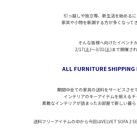
引っ越しや独立等、新生活を始めるに
家具や小物を新調する方が多くなって
そんな皆様へ向けたイベント
2/17(土)～3/31(土)まで開催さ
ALL FURNITURE SHIPPING 
期間中全ての家具の送料をサービスさせ
インテリアのキーアイテムを揃えるチ
素敵なインテリアが詰まったお部屋で新しい暮ら
送料フリーアイテムの中から今回はVELVET SOFA 2 