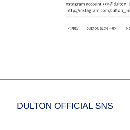
Instagram account >>>@dulton_
http://instagram.com/dulton_ji
===========================
＜ PREV
DULTON BLOG一覧へ
N
DULTON OFFICIAL SNS