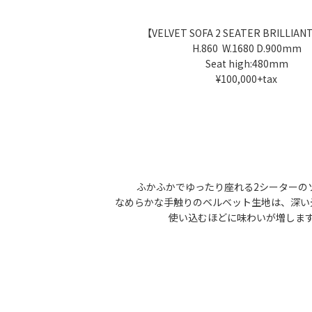
【VELVET SOFA 2 SEATER BRILLIAN
H.860 W.1680 D.900mm
Seat high:480mm
¥100,000+tax
ふかふかでゆったり座れる2シーターの
なめらかな手触りのベルベット生地は、深い
使い込むほどに味わいが増しま