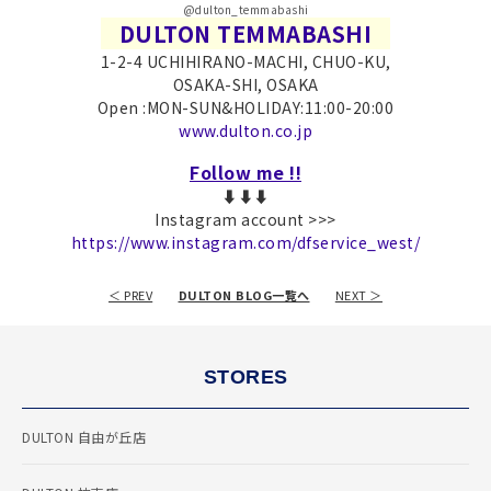
@dulton_temmabashi
DULTON TEMMABASHI
1-2-4 UCHIHIRANO-MACHI, CHUO-KU,
OSAKA-SHI, OSAKA
Open :MON-SUN&HOLIDAY:11:00-20:00
www.dulton.co.jp
Follow me !!
⬇︎⬇︎⬇︎
Instagram account >>>
https://www.instagram.com/dfservice_west/
＜ PREV
DULTON BLOG一覧へ
NEXT ＞
STORES
DULTON 自由が丘店