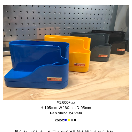
¥1,600+tax
H.105mm W.180mm D.95mm
Pen stand φ45mm
●
●
●
●
color: