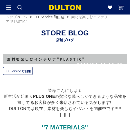
トップページ
>
D.F.Service 町田店
>
素材を楽しむインテリ
ア”PLASTIC”
STORE BLOG
店舗ブログ
素材を楽しむインテリア”PLASTIC”
2019/04/13 00:00
D.F.Service 町田店
皆様こんにちは🌷
新生活が始まり
PLUS ONE
の贅沢な暮らしができるような品物を
探してるお客様が多く来店されている気がします!!
DULTONでは現在、素材を楽しむイベントを開催中です!!!!!
⬇︎⬇︎⬇︎
''7 MATERIALS''