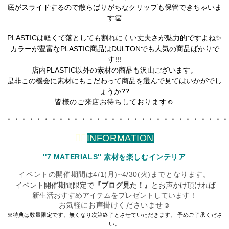
底がスライドするので散らばりがちなクリップも保管できちゃいま
す👏
PLASTICは軽くて落としても割れにくい丈夫さが魅力的ですよね✨
カラーが豊富なPLASTIC商品はDULTONでも人気の商品ばかりで
す!!!
店内PLASTIC以外の素材の商品も沢山ございます。
是非この機会に素材にもこだわって商品を選んで見てはいかがでし
ょうか??
皆様のご来店お待ちしております☺︎
・・・・・・・・・・・・・・・・・・・・・・・・・・・・・
💁‍♀️
INFORMATION
''7 MATERIALS''
素材を楽しむインテリア
イベントの開催期間は4/1(月)~4/30(火)までとなります。
イベント開催期間限定で
『ブログ見た！』
とお声かけ頂ければ
新生活おすすめアイテムをプレゼントしています！
お気軽にお声掛けくださいませ☺︎
※特典は数量限定です。無くなり次第終了とさせていただきます。 予めご了承くださ
い。