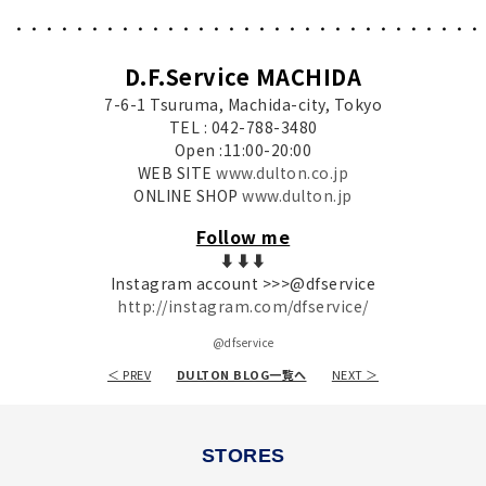
・・・・・・・・・・・・・・・・・・・・・・・・・・・・・・・
D.F.Service MACHIDA
7-6-1 Tsuruma, Machida-city, Tokyo
TEL : 042-788-3480
Open :11:00-20:00
WEB SITE
www.dulton.co.jp
ONLINE SHOP
www.dulton.jp
Follow me
⬇︎⬇︎⬇︎
Instagram account >>>@dfservice
http://instagram.com/dfservice/
@dfservice
＜ PREV
DULTON BLOG一覧へ
NEXT ＞
STORES