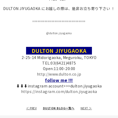
DULTON JIYUGAOKA にお越しの際は、是非お立ち寄り下さい ！
===============================
@dulton.jiyugaoka
DULTON JIYUGAOKA
2-25-14 Midorigaoka, Meguroku, TOKYO
TEL:03(6421)4875
Open:11:00-20:00
http://www.dulton.co.jp
follow me !!!
⬇⬇⬇instagram account>>>dulton.jiyugaoka
https://instagram.com/dulton.jiyugaoka
＜ PREV
DULTON BLOG一覧へ
NEXT ＞