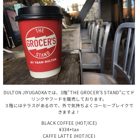
DULTON JIYUGAOKAでは、3階”THE GROCER’S STAND”にてド
リンクやフードを販売しております。
３階にはテラスがあるので、外で気持ちよくコーヒーブレイクで
きますよ！
BLACK COFFEE (HOT/ICE)
¥334+tax
CAFFE LATTE (HOT/ICE)