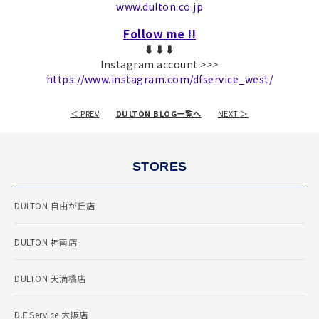
www.dulton.co.jp
Follow me !!
⬇︎⬇︎⬇︎
Instagram account >>>
https://www.instagram.com/dfservice_west/
＜ PREV
DULTON BLOG一覧へ
NEXT ＞
STORES
DULTON 自由が丘店
DULTON 神南店
DULTON 天満橋店
D.F.Service 大阪店