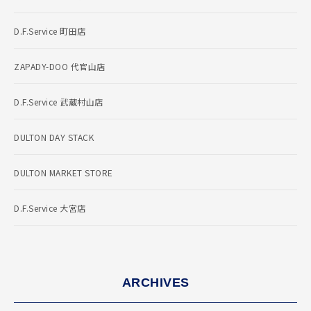
D.F.Service 町田店
ZAPADY-DOO 代官山店
D.F.Service 武蔵村山店
DULTON DAY STACK
DULTON MARKET STORE
D.F.Service 大宮店
ARCHIVES