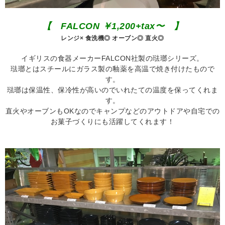
【 FALCON ￥1,200+tax〜 】
レンジ× 食洗機◎ オーブン◎ 直火◎
イギリスの食器メーカーFALCON社製の琺瑯シリーズ。
琺瑯とはスチールにガラス製の釉薬を高温で焼き付けたもので
す。
琺瑯は保温性、保冷性が高いのでいれたての温度を保ってくれま
す。
直火やオーブンもOKなのでキャンプなどのアウトドアや自宅での
お菓子づくりにも活躍してくれます！