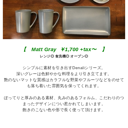
【 Matt Gray ￥1,700 +tax〜 】
レンジ◎ 食洗機◎ オーブン◎
シンプルに素材を引き出すDenaliシリーズ。
深いグレーは色鮮やかな料理をより引き立てます。
艶のないマットな質感はカラフルな野菜やフルーツなどをのせて
も落ち着いた雰囲気を保ってくれます。
ぽってりと厚みのある素材、丸みのあるフォルム、こだわりのつ
まったデザインについ惹かれてしまいます。
飽きのこない色や形で長く使って頂けます。