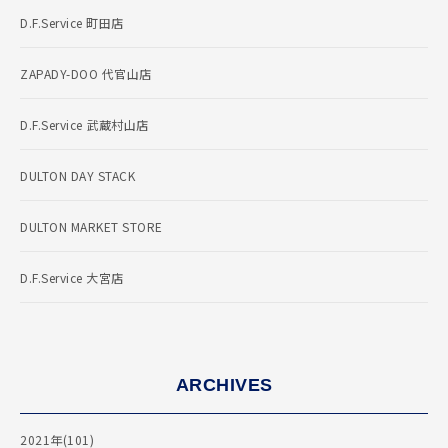
D.F.Service 町田店
ZAPADY-DOO 代官山店
D.F.Service 武蔵村山店
DULTON DAY STACK
DULTON MARKET STORE
D.F.Service 大宮店
ARCHIVES
2021年(101)