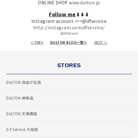
ONLINE SHOP
www.dulton.jp
Follow me
⬇︎⬇︎⬇︎
Instagram account >>>@dfservice
http://instagram.com/dfservice/
@dfservice
＜ PREV
DULTON BLOG一覧へ
NEXT ＞
STORES
DULTON 自由が丘店
DULTON 神南店
DULTON 天満橋店
D.F.Service 大阪店