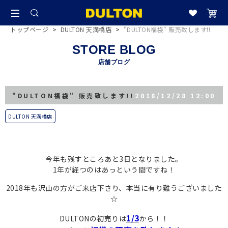
トップページ
>
DULTON 天満橋店
>
"DULTON福袋" 販売致します!!
STORE BLOG
店舗ブログ
"DULTON福袋" 販売致します!!
2018/12/28 12:00
DULTON 天満橋店
今年も残すところあと3日となりました。
1年が経つのはあっという間ですね！
2018年も沢山の方がご来店下さり、本当に有り難うございました
☆
1/3
DULTONの初売りは
から！！