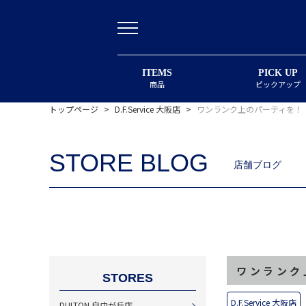
ITEMS
PICK UP
商品
ピックアップ
トップページ
>
D.F.Service 大阪店
>
ワンランク上のパーティを！
STORE BLOG
店舗ブログ
ワンランク
STORES
D.F.Service 大阪店
DULTON 自由が丘店