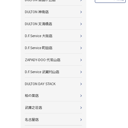
DULTON 神南店
DULTON 天満橋店
D.F.Service 大阪店
D.F.Service 町田店
ZAPADY-DOO 代官山店
D.F.Service 武蔵村山店
DULTON DAY STACK
柏の葉店
武庫之荘店
名古屋店