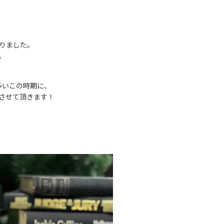
なりました。
。
多いこの時期に、
させて頂きます
！