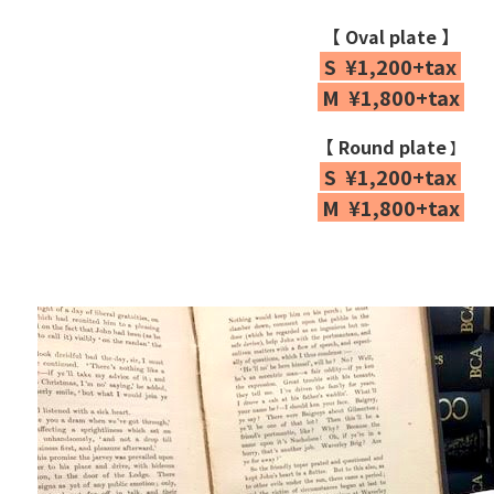
【 Oval plate 】
S ¥1,200+tax
M ¥1,800+tax
【 Round plate
】
S ¥1,200+tax
M ¥1,800+tax