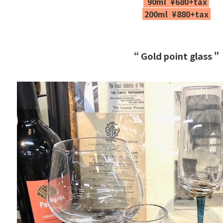
90ml ¥680+tax
200ml ¥880+tax
“ Gold point glass
"