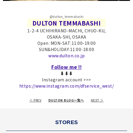
@dulton_temmabashi
DULTON TEMMABASHI
1-2-4 UCHIHIRANO-MACHI, CHUO-KU,
OSAKA-SHI, OSAKA
Open :MON-SAT:11:00-19:00
SUN&HOLIDAY:11:00-18:00
www.dulton.co.jp
Follow me !!
⬇︎⬇︎⬇︎
Instagram account >>>
https://www.instagram.com/dfservice_west/
＜ PREV
DULTON BLOG一覧へ
NEXT ＞
STORES