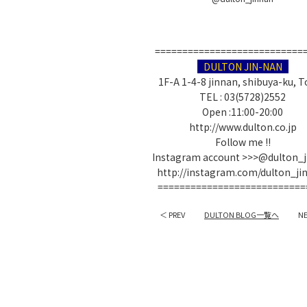
===========================
DULTON JIN-NAN
1F-A 1-4-8 jinnan, shibuya-ku, 
TEL : 03(5728)2552
Open :11:00-20:00
http://www.dulton.co.jp
Follow me !!
Instagram account >>>@dulton_
http://instagram.com/dulton_ji
===========================
＜ PREV
DULTON BLOG一覧へ
N