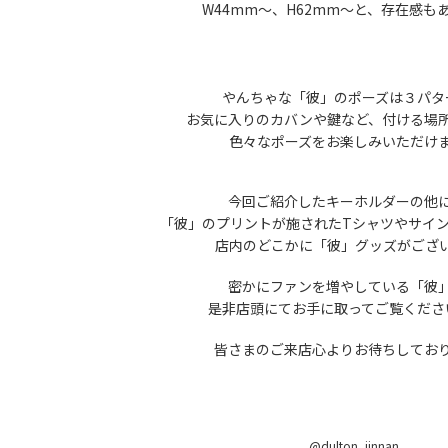
W44mm〜、H62mm〜と、存在感も
やんちゃな「彼」のポーズは３パタ
お気に入りのカバンや鍵など、付ける場
色々なポーズをお楽しみいただけ
今回ご紹介した
キーホルダーの他
「彼」
のプリントが施されたTシャツやサイ
店内のどこかに「彼」グッズがござ
密かにファンを増やしている「彼
是非店頭にてお手に取ってご覧くださ
皆さまのご来店心よりお待ちしてお
@dulton_jinnan