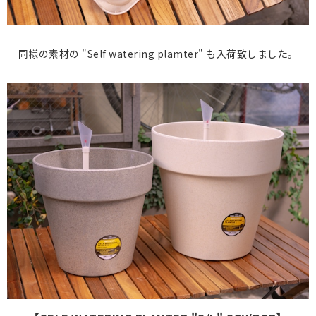
同様の素材の "Self watering plamter" も入荷致しました。