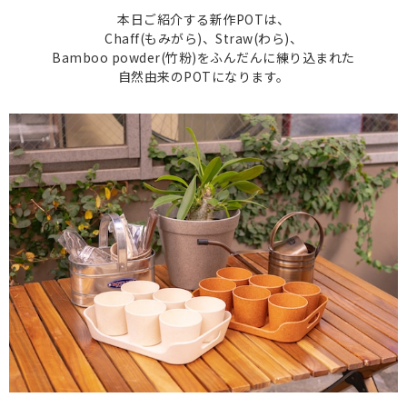
本日ご紹介する新作POTは、
Chaff(もみがら)、Straw(わら)、
Bamboo powder(竹粉)を
ふんだんに練り込まれた
自然由来のPOTになります。