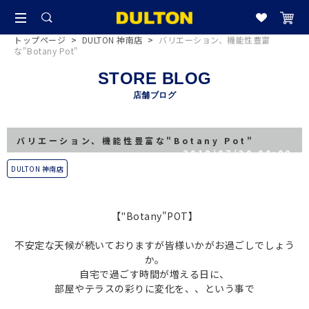
トップページ
>
DULTON 神南店
>
バリエーション、機能性豊富
な"Botany Pot"
STORE BLOG
店舗ブログ
バリエーション、機能性豊富な"Botany Pot"
2018/07/30 00:00
DULTON 神南店
【"Botany"POT】
不安定な天候が続いておりますが
皆様いかがお過ごしでしょう
か。
自宅で過ごす時間が増える日に、
部屋やテラスの彩りに変化を、、
という事で