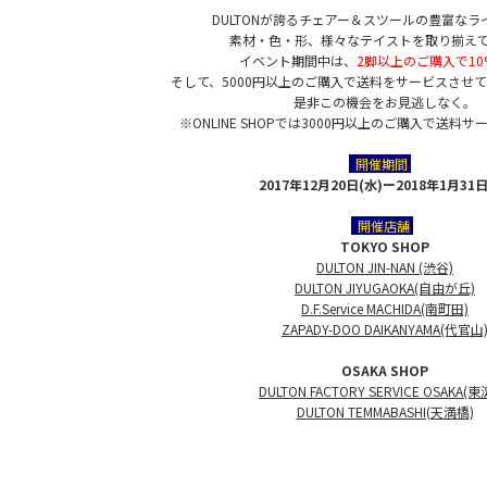
DULTONが誇るチェアー＆スツールの豊富なラ
素材・色・形、様々なテイストを取り揃え
イベント期間中は、
2脚以上のご購入で10
そして、5000円以上のご購入で送料をサービスさせて
是非この機会をお見逃しなく。
※ONLINE SHOPでは3000円以上のご購入で送料
開催期間
2017年12月20日(水)ー2018年1月31日
開催店舗
TOKYO SHOP
DULTON JIN-NAN (渋谷)
DULTON JIYUGAOKA(自由が丘)
D.F.Service MACHIDA(南町田)
ZAPADY-DOO DAIKANYAMA(代官山
OSAKA SHOP
DULTON FACTORY SERVICE OSAKA(
DULTON TEMMABASHI(天満橋)