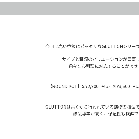
N
今回は寒い季節にピッタリなGLUTTONシリー
サイズと種類のバリエーションが豊富
色々なお料理に対応することができ
【ROUND POT】S:¥2,800- +tax M:¥3,600- +tax
GLUTTONは古くから行われている鋳物の技法
熱伝導率が高く、保温性も抜群で