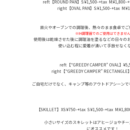
reft【ROUND PAN】S:¥1,500-+tax M:¥1,800-+t
right【OVAL PAN】S:¥1,500-+tax M:¥1
直火やオーブンでの調理後、熱々のまま食卓でご
※IH調理器でのご使用はできませ
使用後は乾燥させた後に調理油を塗るなどの日々の
使い込む程に愛着が湧いて手放せなく
reft【"GREEDY CAMPER" OVAL】¥5,5
right【"GREEDY CAMPER" RECTANGLE】
ご自宅だけでなく、キャンプ等のアウトドアシーンで
【SKILLET】XS:¥750-+tax S:¥1,500-+tax M:¥1,800
小さいサイズのスキレットはアヒージョやチー
にオススメです！