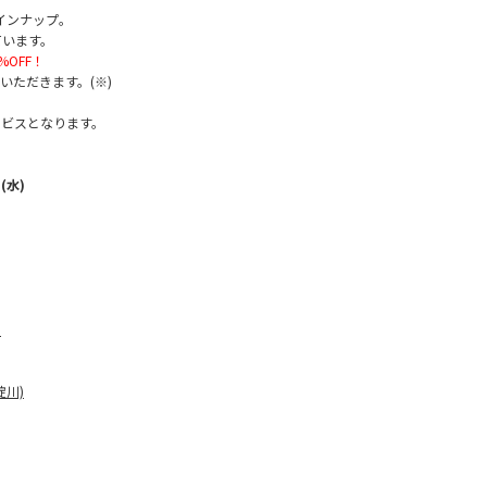
インナップ。
ています。
%OFF！
いただきます。(※)
サービスとなります。
(水)
)
東淀川)