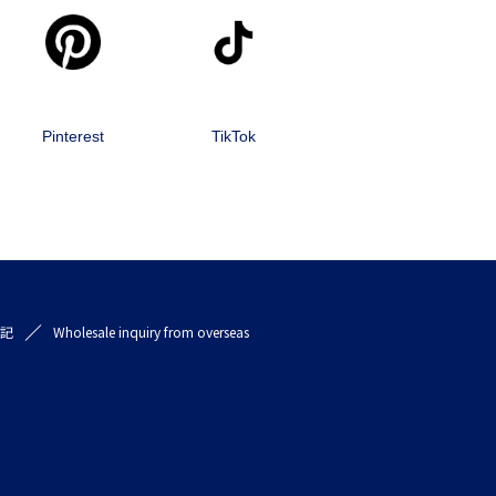
Pinterest
TikTok
記
Wholesale inquiry from overseas