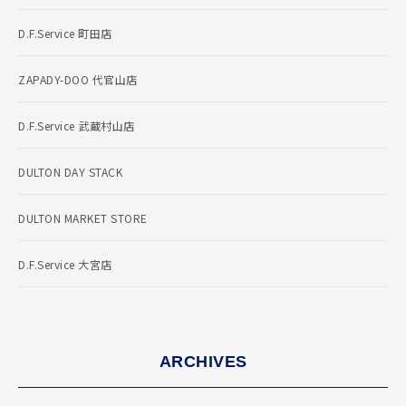
D.F.Service 町田店
ZAPADY-DOO 代官山店
D.F.Service 武蔵村山店
DULTON DAY STACK
DULTON MARKET STORE
D.F.Service 大宮店
ARCHIVES