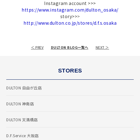
Instagram account >>>
https://www.instagram.com/dulton_osaka/
story>>
>
http://www.dulton.co.jp/stores/d.f.s.osaka
＜ PREV
DULTON BLOG一覧へ
NEXT ＞
STORES
DULTON 自由が丘店
DULTON 神南店
DULTON 天満橋店
D.F.Service 大阪店