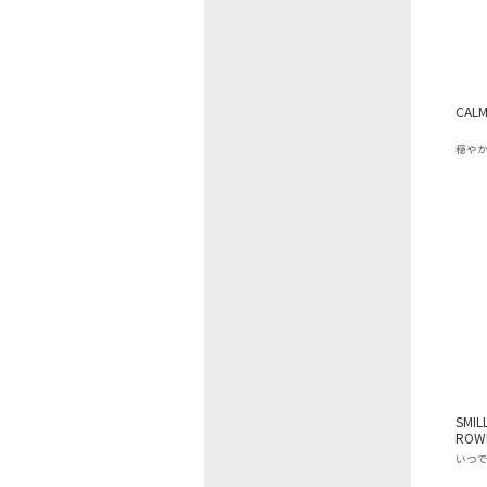
CALM
穏や
SMIL
ROW
いつ