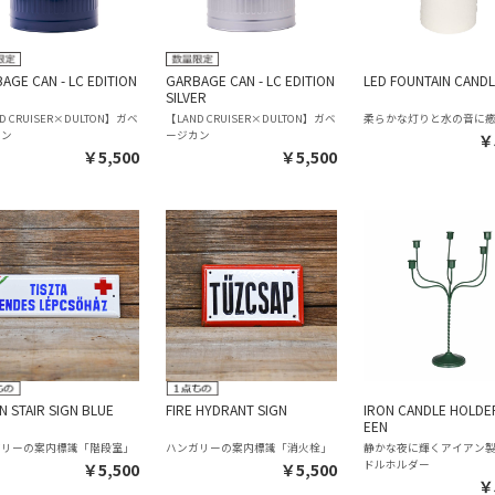
AGE CAN - LC EDITION
GARBAGE CAN - LC EDITION
LED FOUNTAIN CAND
SILVER
D CRUISER×DULTON】ガベ
【LAND CRUISER×DULTON】ガベ
柔らかな灯りと水の音に
カン
ージカン
￥
￥5,500
￥5,500
N STAIR SIGN BLUE
FIRE HYDRANT SIGN
IRON CANDLE HOLDE
EEN
ガリーの案内標識「階段室」
ハンガリーの案内標識「消火栓」
静かな夜に輝くアイアン
ドルホルダー
￥5,500
￥5,500
￥