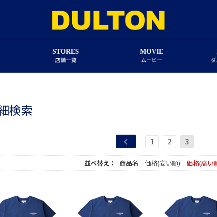
STORES
MOVIE
店舗一覧
ムービー
ダ
細検索
1
2
3
並べ替え：
商品名
価格(安い順)
価格(高い順