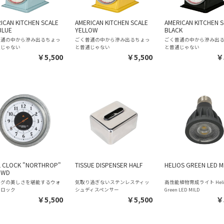
ICAN KITCHEN SCALE
AMERICAN KITCHEN SCALE
AMERICAN KITCHEN 
BLUE
YELLOW
BLACK
普通の中から滲み出るちょっ
ごく普通の中から滲み出るちょっ
ごく普通の中から滲み出
通じゃない
と普通じゃない
と普通じゃない
￥5,500
￥5,500
￥
 CLOCK "NORTHROP"
TISSUE DISPENSER HALF
HELIOS GREEN LED M
 WD
ログの美しさを堪能するウォ
気取り過ぎないステンレスティッ
高性能植物育成ライト Heli
クロック
シュディスペンサー
Green LED MILD
￥5,500
￥5,500
￥