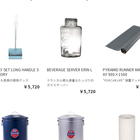
LY SET LONG HANDLE S
BEVERAGE SERVER ERIN L
PYRAMID RUNNER MA
VORY
AY 900×1500
でも笑顔の掃除グッズ
クラシカル感も容量もたっぷりの
"FOR CAR LIFE" 保護マッ
ガラスサーバー
￥5,720
￥
￥5,720