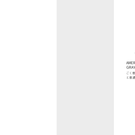
AMER
GRA
ごく
と普