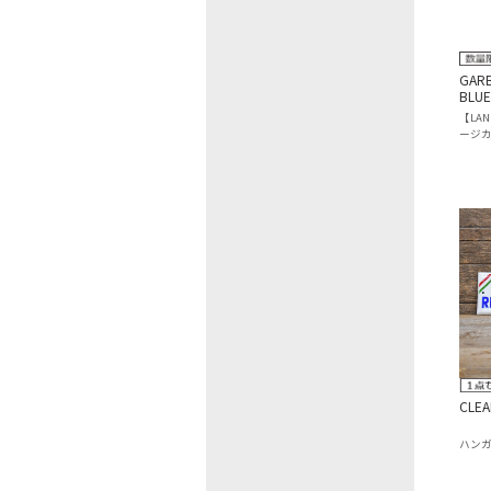
GARB
BLUE
【LAN
ージ
CLEA
ハン