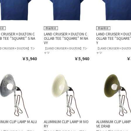
 CRUISER×DULTON C
LAND CRUISER×DULTON C
LAND CRUISER×DUL
B TEE "SQUARE" S NA
OLLAB TEE "SQUARE" M NA
OLLAB TEE "SQUARE"
VY
Y
D CRUISER×DULTON】Tシ
【LAND CRUISER×DULTON】Tシ
【LAND CRUISER×DULT
ャツ
ャツ
￥5,940
￥5,940
￥
INUM CLIP LAMP M ALU
ALUMINUM CLIP LAMP M IVO
ALUMINUM CLIP LAMP
RY
VE DRAB