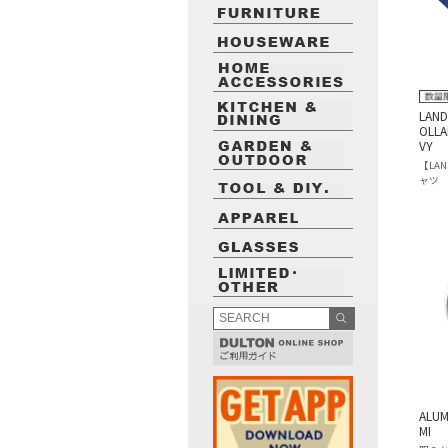
LAND
OLLA
VY
【LAN
ャツ
ALUM
MI