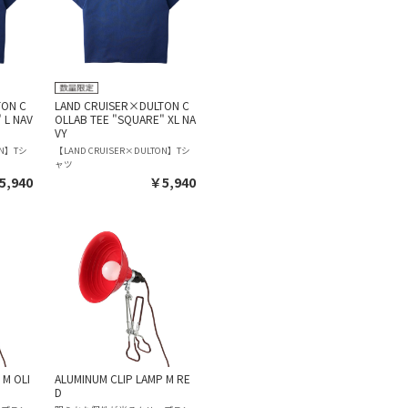
TON C
LAND CRUISER×DULTON C
 L NAV
OLLAB TEE "SQUARE" XL NA
VY
ON】Tシ
【LAND CRUISER×DULTON】Tシ
ャツ
5,940
￥5,940
 M OLI
ALUMINUM CLIP LAMP M RE
D