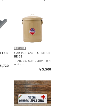
T L GR
GARBAGE CAN - LC EDITION
BEIGE
ト
【LAND CRUISER×DULTON】ガベ
ージカン
5,720
￥5,500