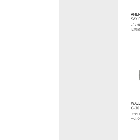
AMER
SAX 
ごく
と普
WALL
G-30
アナ
ール