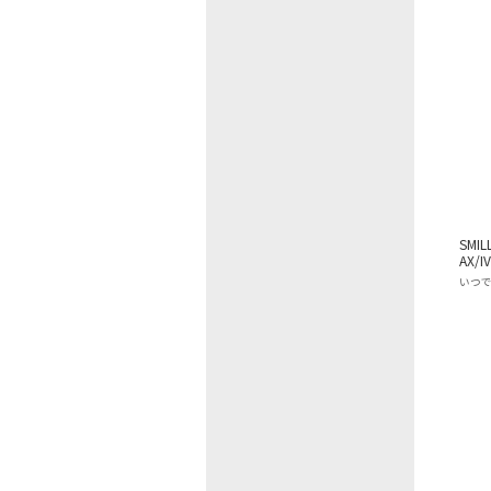
SMIL
AX/I
いつ