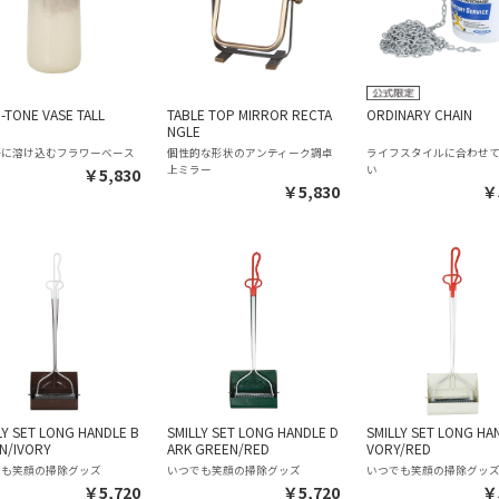
-TONE VASE TALL
TABLE TOP MIRROR RECTA
ORDINARY CHAIN
NGLE
かに溶け込むフラワーベース
個性的な形状のアンティーク調卓
ライフスタイルに合わせ
上ミラー
い
￥5,830
￥5,830
￥
LY SET LONG HANDLE B
SMILLY SET LONG HANDLE D
SMILLY SET LONG HAN
N/IVORY
ARK GREEN/RED
VORY/RED
でも笑顔の掃除グッズ
いつでも笑顔の掃除グッズ
いつでも笑顔の掃除グッ
￥5,720
￥5,720
￥