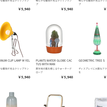
かな個性が光るクリップラン
明らかな個性が光るクリップラン
明らかな個性が光るクリ
プ
プ
￥5,940
￥5,940
￥
INUM CLIP LAMP M YEL
PLANTS WATER GLOBE CAC
GEOMETRIC TREE S
TUS WITH MAN
かな個性が光るクリップラン
原生地の風を感じるウォーターグ
ディスプレイに大胆なア
ローブ
を
￥5,940
￥5,940
￥