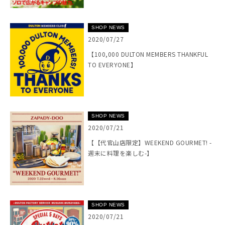
SHOP NEWS
2020/07/27
【100,000 DULTON MEMBERS THANKFUL
TO EVERYONE】
SHOP NEWS
2020/07/21
【【代官山店限定】WEEKEND GOURMET! -
週末に料理を楽しむ-】
SHOP NEWS
2020/07/21